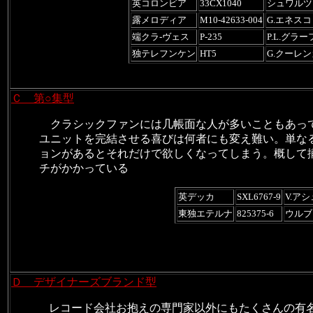
英コロンビア
33CX1040
シュワルツ
露メロディア
M10-42633-004
G.エネスコ
端クラ-ヴェス
P-235
P.L.グラー
独テレフンケン
HT5
G.クーレ
Ｃ 第○集型
クラシックファンには几帳面な人が多いこともあっ
ユニットを完結させる喜びは何者にも変え難い。単な
ョンがあると
それだけで欲しくなってしまう。概して
チがかかっている
英デッカ
SXL6767-9
V.ア
東独エテルナ
825375-6
ウルブ
Ｄ デザイナーズブランド型
レコード会社お抱えの専門家以外にもたくさんの有