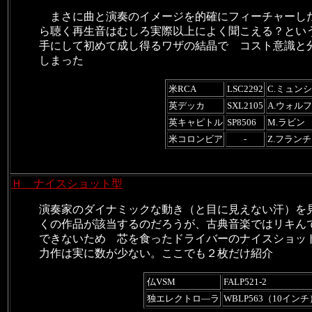
まさに曲と演奏のイメージを的確にフィーチャーし
ら聴く再生音はむしろ実際以上によく聞こえる？とい
手にして初めて成し得るワザの結晶で コスト意識と
しまった
米RCA
LSC2292
C.ミュン
英デッカ
SXL2105
A.ウォルフ
英キャピトル
SP8506
M.ラビン
米コロンビア
-
Z.フラン
Ｈ ナイスショット型
演奏家のダイナミックな動き（と目に見えない汗）を
くの作品が該当するのだろうが、古典音楽ではリキん
できないため 芯を
食ったドライバーのナイスショッ
力作は実に数が少ない。ここでも２枚だけ紹介
仏VSM
FALP521-2
独エレクトロ―ラ
WBLP563（10インチ