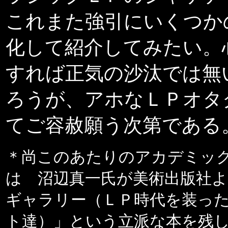
これまた強引にいくつか
化して紹介してみたい。
すれば正気の沙汰では無
ろうが、アホなＬＰオタ
てご容赦願う次第である
＊尚このあたりのアカデミッ
は 沼辺真一氏が美術出版社
ギャラリー（ＬＰ時代を装っ
ト達）」という立派な本を残