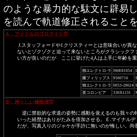
のような暴力的な駄文に辟易
を読んで軌道修正されること
Ａ アイドルのブロマイド型
J.
スタッフォードや
J.
クリスティーとは意味合いが異な
ないとゾクゾクと迫って来ないところがクラシックフ
い方が良いのだが ここに
挙げた
4
人は上手に年齢を重
独エレクトロ-ラ
SME81054
蘭フィリップス
9500716
独エレクトロ-ラ
0053-28024
英コロンビア
330X1231
Ｂ 神々しい修験僧型
逆に禁欲的な求道の姿勢に感動を覚えるのも我々の
いった経歴はありがたみを倍加
させる。Ｅ
.
マイナルデ
だが、写真入りのジャケが手許に無いのが悔しい。尚