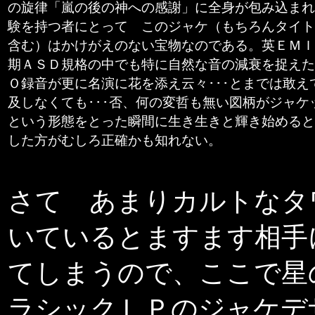
の旋律「嵐の後の神への感謝」に全身が包み込まれ
験を持つ者にとって このジャケ（もちろんタイト
含む）はかけがえのない宝物なのである。英ＥＭＩ
期ＡＳＤ規格の中でも特に自然な音の減衰を捉えた
Ｏ録音が更に名演に花を添え云々･･･とまでは敢え
及しなくても･･･否、何の変哲も無い図柄がジャケ
という形態をとった瞬間に生き生きと輝き始めると
した方がむしろ正確
かも知れない。
さて あまりカルトなタ
いているとますます相手
てしまうので、ここで星
ラシックＬＰのジャケデ