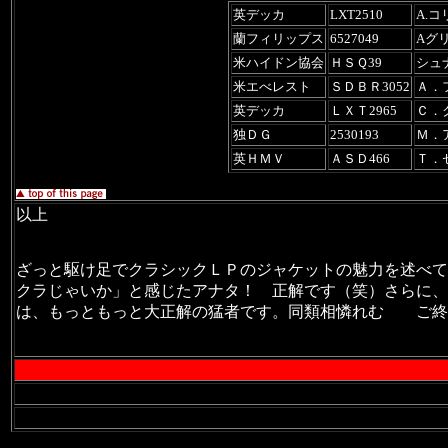
英デッカ
LXT2510
A.コ
蘭フィリップス
6527049
Aグ
米ハイドン協会
ＨＳＱ39
シュ
米エべレスト
ＳＤＢＲ3052
Ａ．
英デッカ
ＬＸＴ2965
Ｃ．
独ＤＧ
2530193
Ｍ．
英ＨＭＶ
ＡＳＤ466
Ｔ．
以上
ざっと駆け足でクラシックＬＰの
ジャケットの魅力を述べて
クラじゃいか」と感じたアナタ！ 正解です（笑）さらに、
は、もっともっと大正解の猛者です。
同類相憐れむ ご終