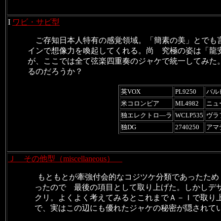
I
ワビ・サビ型
ご存知日本人特有の感覚領域。「簡素の美」とでも
インで想像力を喚起してくれる。尚 究極の姿は「龍
が、ここでは全て弦楽四重奏のジャケで統一してみた
るのだろうか？
英VOX
PL9250
バル
米コロンビア
ML4982
ニュ
独エレクトロ―ラ
WCLP535
ヴラ
独DG
2740250
アマ
Ｊ その他型（
miscellaneous）
もともとが牽強付会的なコジツケ分類であったため
ったので 最後の項目として取り上げた。
しかしデ
クリ。よくよく考えてみるとこれまで
Ａ－Ｉ
で取り
で、実はこの辺にも優れたジャケの秘密が
隠されて