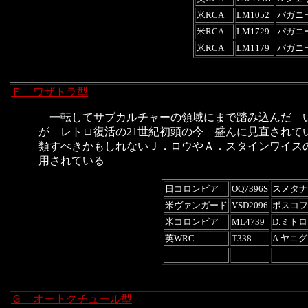
米RCA
LM1052
パガニー
米RCA
LM1729
パガニー
米RCA
LM1179
パガニー
Ｆ ワザトラ型
一転してサブカルチャーの領域にまで踏み込んだ 
が レトロ復活の
21
世紀初頭の今 盛んに見直されて
類すべきかもしれないＪ．ロウやＡ．スタインワイス
用されている
日コロンビア
OQ7396S
スメタナ
米ヴァンガード
VSD2096
ボスコフ
米コロンビア
ML4739
D.ミト
英WRC
T338
A.ヤニ
Ｇ オートクチュール型