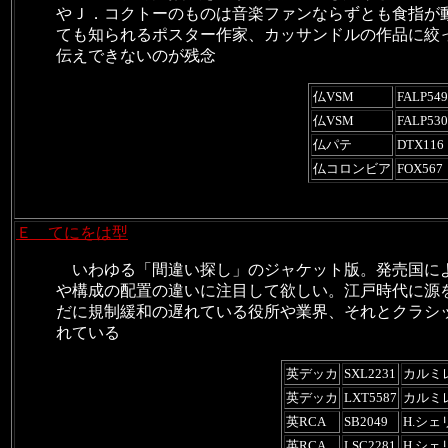
やＪ．コクトーのものは音楽ファンならずとも食指が
ても知られるポスター作家、カッサンドルの作品に絞
伝えできないのが残念
仏VSM
FALP549
仏VSM
FALP530
仏パテ
DTX116
仏コロンビア
FOX567
Ｅ てにをは型
いわゆる「間違い探し」のジャケット版。発売国に
や構成の配置の違いに注目して欲しい。江戸時代に源
だに規制緩和の遅れている役所や業界、それとクラシ
れている
英デッカ
SXL2231
カルミレ
英デッカ
LXT5587
カルミレ
英RCA
SB2049
H.シェ
英RCA
LSC2281
H.シェ