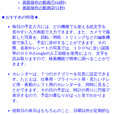
画面操作の動画①(44秒)
画面操作の動画➁(51秒)
■ おすすめの特徴 ■
毎日の予定入力には、どの機種でも使える絵文字を、
見やすい入力画面で入力できます。また、カメラで撮
影した写真を、回転・明暗・トリミングなどの編集機
能で加工し、予定に添付することができます。その
際、名刺やレシートの写真では、１００%に近い認識
率のＯＣＲ(Googleの人工知能を使用)により、文字を
読み取りますので、検索機能で簡単に調べることがで
きます。
カレンダーは、７つのカテゴリーを任意に設定できま
す。たとえば、仕事用・プライベート用・見たいテレ
ビ用・夜勤のシフト用のカレンダーを、同時に見るこ
とができます。その日の予定は、時計の周りに円弧で
表示するので、予定の重なりがぱっと見でわかりま
す。
祝祭日の表示はもちろんのこと、日曜以外が定期的な