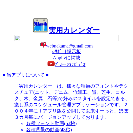
実用カレンダー
webnakama@gmail.com
○ｻﾎﾟｰﾄ掲示板
Applivに掲載
ﾌﾟﾛﾓｰｼｮﾝﾋﾞﾃﾞｵ
■ 当アプリについて ■
「実用カレンダー」は、様々な種類のフォントやテク
スチュア(ニット、デニム、竹細工、畳、芝生、コル
ク、木、金属、石等)で好みのスタイルを設定できる、
癒し系のスケジュール管理アプリケーションです。２
００４年にｉアプリ版を公開して以来ずーっと、ほぼ
３カ月毎にバージョンアップしております。
各種フォント動画(53秒)
各種背景の動画(48秒)