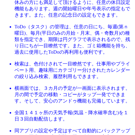
休みの方にも満足して頂けるように、任意の休日設定
機能もあります。週の開始曜日や年号表示の指定もで
きます。また、任意の記念日の設定もできます。
ToDo（タスク）の管理は、任意の日にち、毎週(第ｎ
曜日)、毎月(平日のみの月始・月末、偶・奇数月)の種
類を指定でき、期限は円グラフで表示されるので、残
り日にちが一目瞭然です。また、ゴミ箱機能を持ち、
過去に使用したToDoの再利用も便利です。
検索は、色付けされて一目瞭然です。仕事用やプライ
ベート用、趣味用にカテゴリー分けされたカレンダー
の絞り込み検索、履歴利用もできます。
横画面では、３カ月の予定が一画面に表示されます。
月の間で予定の移動・コピーがタップ一発でできま
す。そして、安心のアンドゥ機能も完備しています。
全国１４１ヶ所の天気予報(気温・降水確率含む)を１
日３回自動配信します。
同アプリの設定や予定はすべて自動的にバックアップ