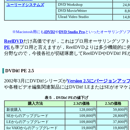
DVD Workshop
ユーリードシステムズ
24,
DVD MovieWriter
8,
Ulead Video Studio
14,
※Macintosh用にも
iDVD2
や
DVD Studio Pro
といったオーサリングソフ
ReelDVD
だけ高価ですが，これはプロ用オーサリングソフトで
PE
も準プロ用と言えますが，ReelDVDよりは多少機能
分野なので，今後各社が切磋琢磨してReelDVDやDVDit!
DVDit! PE 2.5
2002年3月にDVDit!シリーズが
Version 2.5にバージョンアッ
や各種ビデオ編集関連製品にはDVDit! LEまたはSEがオ
表５．DVDit! PEの値下げ
購入方法
2.3の価格
2.5の価格
新規購入
128,000円
59,800円
SEからのアップグレード
109,800円
28,800円
LEからのアップグレード
109,800円
37,800円
for VAIOからのアップグレード
19,800円
19,800円