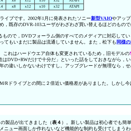
.4
x8
x12
x10
x32
ATAPI
.4
x8
x12
x10
x32
ATAPI
ドライブです。2002年1月に発表されたソニー
新型VAIO
やアップ
め，既存のDVR-103ユーザがわざわざ買い替えるほどのもの
れるもので，DVDフォーラム側のすべてのメディアに対応して
になってもいまだに製品は流通していません。また，松下も
同様の
。これはハードウエア自体も変更されているため，旧モデルの
「互換性はDVD+RWだけで十分だ」といった話をしておきながら
の違いしかないわけですし。アップグレードが無理なら，せめ
-RAM/Rドライブとの間に２倍近い価格差がありました。しか
くの製品が出てきました（
表４
）。新しい製品は初心者でも簡単
メニュー画面しか作れないなど機能的な制約も受けてしまうわ