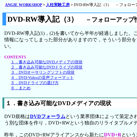
ANGIE WORKSHOP
>
人柱実験工房
>
DVD-RW導入記（3） －フォロ
DVD-RW導入記（3）
－フォローアップ
DVD-RW導入記(1)，(2)を書いてから半年が経過し
情報になってしまった部分がありますので，そういう部分を
い。
CONTENTS
１．書き込み可能なDVDメディアの現状
２．書き込み可能なDVDドライブの現状
３．DVDオーサリングソフトの現状
４．DVD-Videoの音声フォーマット
５．DVDドライブの選び方
６．まとめ
１．書き込み可能なDVDメディアの現状
DVD規格は
DVDフォーラム
という業界団体によって策定さ
う別な団体を作り，DVD+RWという独自のリライタブル
昨年，このDVD+RWアライアンスから新たに
DVD+R
という