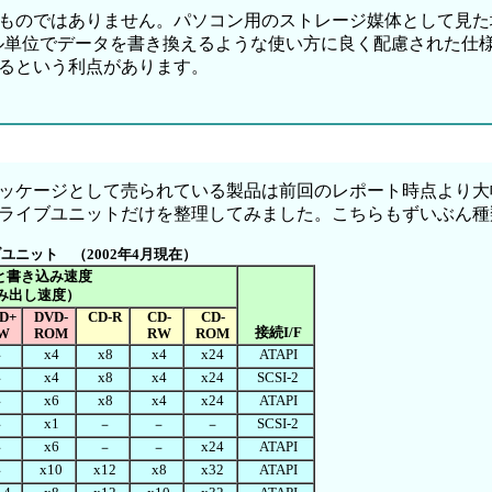
ものではありません。パソコン用のストレージ媒体として見た
単位でデータを書き換えるような使い方に良く配慮された仕様になっ
るという利点があります。
ッケージとして売られている製品は前回のレポート時点より大
ライブユニットだけを整理してみました。こちらもずいぶん種
ニット （2002年4月現在）
と書き込み速度
み出し速度）
D+
DVD-
CD-R
CD-
CD-
接続I/F
W
ROM
RW
ROM
x4
x8
x4
x24
ATAPI
－
x4
x8
x4
x24
SCSI-2
－
x6
x8
x4
x24
ATAPI
－
x1
SCSI-2
－
－
－
－
x6
x24
ATAPI
－
－
－
x10
x12
x8
x32
ATAPI
－