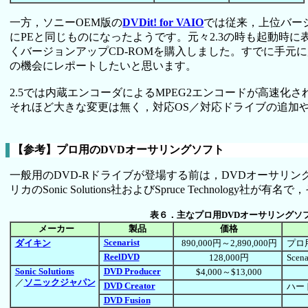
一方，ソニーOEM版の
DVDit! for VAIO
では従来，上位バー
にPEと同じものになったようです。元々2.3の時も起動
くバージョンアップCD-ROMを購入しました。すでに手
の機会にレポートしたいと思います。
2.5では内蔵エンコーダによるMPEG2エンコードが高速
それほど大きな変更は無く，対応OS／対応ドライブの追加
【参考】プロ用のDVDオーサリングソフト
一般用のDVD-Rドライブが登場する前は，DVDオーサ
リカのSonic Solutions社およびSpruce Technolo
表６．主なプロ用DVDオーサリングソ
メーカー
製品
価格
Scenarist
ダイキン
890,000円～2,890,000円
プロ
ReelDVD
128,000円
Sce
Sonic Solutions
DVD Producer
$4,000～$13,000
／
ソニックジャパン
DVD Creator
ハー
DVD Fusion