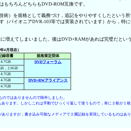
もちろんどちらもDVD-ROM互換です。
技術）を規格として義務づけ，追記をやりやすくしたという所で
（パイオニアDVR-103等では実装されています）から，特
。
に増えてしまいました。後はDVD+RAMがあれば完璧だという
2年4月現在）
記録容量
規格策定団体
4.7GB
DVDフォーラム
7GB，2.6GB
4.7GB
4.7GB
DVD+RWアライアンス
4.7GB
ザが使うものではありませんので除外しました。
B）のメディアもあります。しかしこれは手動でひっくり返して使うもので，単に２枚が
ものがありますが，書き込み可能なメディアで２層記録を実現しているものはあ