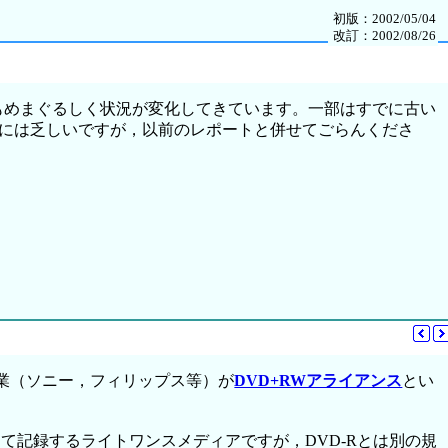
初版：2002/05/04
改訂：2002/08/26
間でもめまぐるしく状況が変化してきています。一部はすでに古い
には乏しいですが，以前のレポートと併せてごらんくださ
業（ソニー，フィリップス等）が
DVD+RWアライアンス
とい
て記録するライトワンスメディアですが，DVD-Rとは別の規