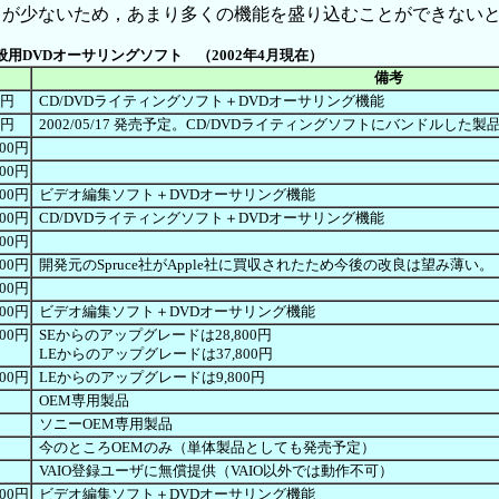
ウが少ないため，あまり多くの機能を盛り込むことができない
般用DVDオーサリングソフト （2002年4月現在）
備考
00円
CD/DVDライティングソフト＋DVDオーサリング機能
00円
2002/05/17 発売予定。CD/DVDライティングソフトにバンドルした製品（B's
000円
800円
800円
ビデオ編集ソフト＋DVDオーサリング機能
800円
CD/DVDライティングソフト＋DVDオーサリング機能
800円
900円
開発元のSpruce社がApple社に買収されたため今後の改良は望み薄い。
800円
800円
ビデオ編集ソフト＋DVDオーサリング機能
800円
SEからのアップグレードは28,800円
LEからのアップグレードは37,800円
800円
LEからのアップグレードは9,800円
OEM専用製品
ソニーOEM専用製品
今のところOEMのみ（単体製品としても発売予定）
VAIO登録ユーザに無償提供（VAIO以外では動作不可）
800円
ビデオ編集ソフト＋DVDオーサリング機能