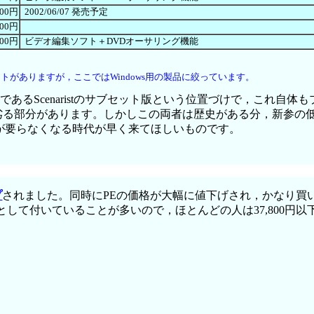
800円
2002/06/07 発売予定
800円
800円
ビデオ編集ソフト＋DVDオーサリング機能
トがありますが，ここではWindows用の製品に絞っています。
あるScenaristのサブセット版という位置づけで，これ自
的に劣る部分があります。しかしこの両者は歴史がある分，新参
 PEが要らなくなる時代が早く来てほしいものです。
プ
されました。同時にPEの価格が大幅に値下げされ，かなり買
マケとして付いていることが多いので，ほとんどの人は37,800円