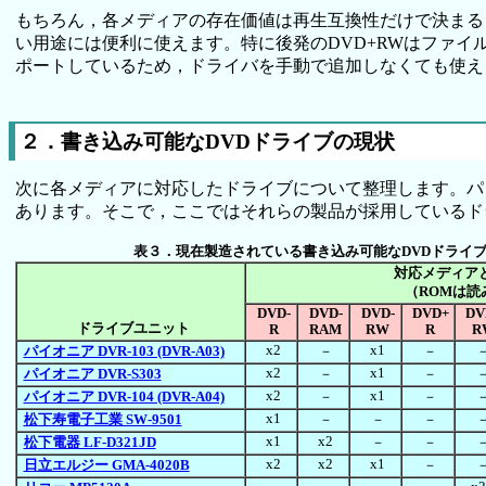
もちろん，各メディアの存在価値は再生互換性だけで決まる
い用途には便利に使えます。特に後発のDVD+RWはファイル
ポートしているため，ドライバを手動で追加しなくても使え
２．書き込み可能なDVDドライブの現状
次に各メディアに対応したドライブについて整理します。パ
あります。そこで，ここではそれらの製品が採用しているド
表３．現在製造されている書き込み可能なDVDドライブユ
対応メディア
（ROMは読
DVD-
DVD-
DVD-
DVD+
DV
ドライブユニット
R
RAM
RW
R
R
x2
x1
パイオニア DVR-103 (DVR-A03)
－
－
x2
x1
パイオニア DVR-S303
－
－
x2
x1
パイオニア DVR-104 (DVR-A04)
－
－
x1
松下寿電子工業 SW-9501
－
－
－
x1
x2
松下電器 LF-D321JD
－
－
x2
x2
x1
日立エルジー GMA-4020B
－