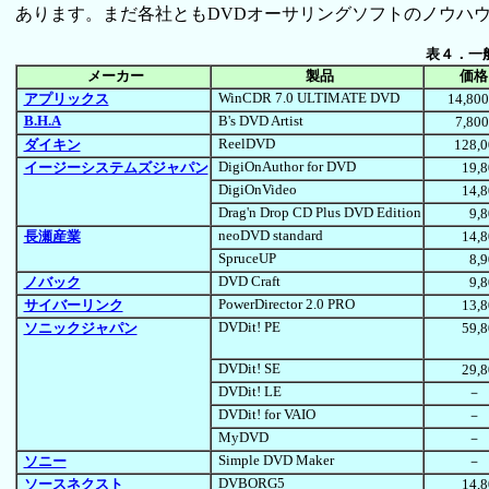
あります。まだ各社ともDVDオーサリングソフトのノウハ
表４．一
メーカー
製品
価格
WinCDR 7.0 ULTIMATE DVD
アプリックス
14,8
B.H.A
B's DVD Artist
7,8
ReelDVD
ダイキン
128,
DigiOnAuthor for DVD
イージーシステムズジャパン
19,
DigiOnVideo
14,
Drag'n Drop CD Plus DVD Edition
9,
neoDVD standard
長瀬産業
14,
SpruceUP
8,
DVD Craft
ノバック
9,
PowerDirector 2.0 PRO
サイバーリンク
13,
DVDit! PE
ソニックジャパン
59,
DVDit! SE
29,
DVDit! LE
－
DVDit! for VAIO
－
MyDVD
－
Simple DVD Maker
ソニー
－
DVBORG5
ソースネクスト
14,