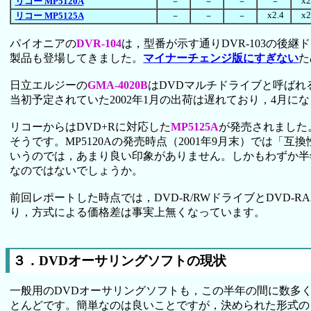
x2
リコー MP5120A
－
－
－
－
x2.4
x2
リコー MP5125A
－
－
－
パイオニアの
DVR-104
は，型番が示す通りDVR-103の後継
製品も登場してきました。
マイナーチェンジ版にすぎない
た
日立エルジーの
GMA-4020B
はDVDマルチドライブと呼ば
当初予定されていた2002年1月の出荷は遅れており，4月
リコーからはDVD+Rに対応した
MP5125A
が発売されました
そうです。MP5120Aの発売時点（2001年9月末）では
いうのでは，あまり良い印象がありません。しかもわずか半年
なのではないでしょうか。
前回レポートした時点では，DVD-R/RWドライブとDVD
り，方式による価格差は事実上無くなっています。
３．DVDオーサリングソフトの現状
一般用のDVDオーサリングソフトも，この半年の間に数多
とんどです。簡単なのは良いことですが，決められた形式の