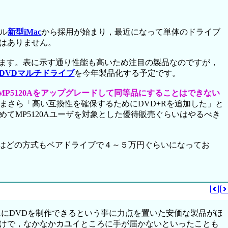
ル
新型iMac
から採用が始まり，最近になって単体のドライブ
ではありません。
います。表に示す通り性能も高いため注目の製品なのですが，
DVDマルチドライブ
を今年製品化する予定です。
MP5120Aをアップグレードして同等品にすることはできない
，いまさら「高い互換性を確保するためにDVD+Rを追加した」と
てMP5120Aユーザを対象とした優待販売ぐらいはやるべき
し今はどの方式もベアドライブで４～５万円ぐらいになってお
にDVDを制作できるという事に力点を置いた安価な製品がほ
けで，なかなかカユイところに手が届かないといったことも