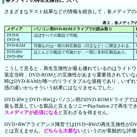
各メディアの再生互換性について
さまざまなテスト結果などの情報を総合して，各メディアの
表２．各メディア
メディア
パソコン用DVD-ROMドライブでの読み取り
DVD-R
ほぼすべての製品で可能。
DVD+R
DVD-RAM
可能なのは一部の対応製品（日立など）に限定される。
DVD-RW
ほとんどの製品で可能だが，一部に非対応製品あり。
DVD+RW
こうして見ると，再生互換性が最も優れているのはライトワンス
策定当時，DVD-ROMとの互換性があまり重要視されていな
時はDVD-RAMが唯一のリライタブルな規格であり，いずれ
惑の違いからそういう結果にはなりませんでした。
DVD-RWとDVD+RWはパソコン用のDVD-ROMドラ
最も普及している製品と言えるソニーPlayStation 2で
スメディアが必須になる
と言わざるを得ません。
DVD+RWアライアンス陣営ではDVD+RWの再生互換性が
とは言えません。
どちらも大差ない
というのが客観的な評価