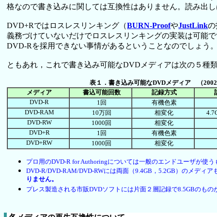
格なので書き込みに関しては互換性はありません。読み出しは
DVD+Rではロスレスリンキング（
BURN-Proof
や
JustLink
の
義務づけていないだけでロスレスリンキングの実装は可能です
DVD-Rを採用できない事情があるということなのでしょう
ともあれ，これで書き込み可能なDVDメディアは次の５種類
表１．書き込み可能なDVDメディア （200
メディア
書込可能回数
記録方式
DVD-R
1回
有機色素
DVD-RAM
10万回
相変化
4.
DVD-RW
1000回
相変化
DVD+R
1回
有機色素
DVD+RW
1000回
相変化
プロ用のDVD-R for Authoringについては一般のエンドユー
DVD-R/DVD-RAM/DVD-RWには両面（9.4GB，5.2G
りません。
プレス製造される市販DVDソフトには片面２層記録で8.5GBの