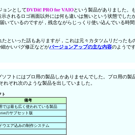
ジョンとして
DVDit! PRO for VAIO
という製品がありました。も
時に表示されるロゴ画面以外には何も違いは無いという状態でし
元に届いているのですが，残念ながらじっくり使い込んでいる時
化されたといった話もありますが，これは元々カタツムリだったも
や細かいバグ修正などが
バージョンアップの主な内容
のようで
リングソフトにはプロ用の製品しかありませんでした。プロ用の
gy社が有名で，それぞれ次のような製品を出していました。
フト
備考
用では最も広く使われている製品
naristのサブセット版
ドウエア込みの制作システム