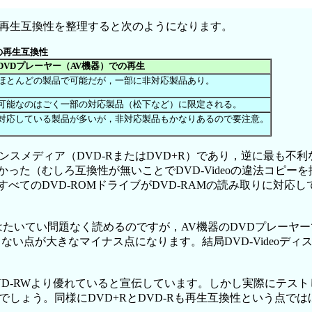
再生互換性を整理すると次のようになります。
の再生互換性
DVDプレーヤー（AV機器）での再生
ほとんどの製品で可能だが，一部に非対応製品あり。
可能なのはごく一部の対応製品（松下など）に限定される。
対応している製品が多いが，非対応製品もかなりあるので要注意。
メディア（DVD-RまたはDVD+R）であり，逆に最も不利なの
かった（むしろ互換性が無いことでDVD-Videoの違法コピ
すべてのDVD-ROMドライブがDVD-RAMの読み取りに対
イブではたいてい問題なく読めるのですが，AV機器のDVDプレー
再生できない点が大きなマイナス点になります。結局DVD-Vide
DVD-RWより優れていると宣伝しています。しかし実際にテス
でしょう。同様にDVD+RとDVD-Rも再生互換性という点で